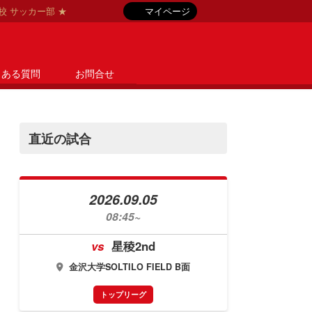
等学校 サッカー部 ★
マイページ
くある質問
お問合せ
直近の試合
2026.09.05
08:45~
vs
星稜2nd
金沢大学SOLTILO FIELD B面
トップリーグ