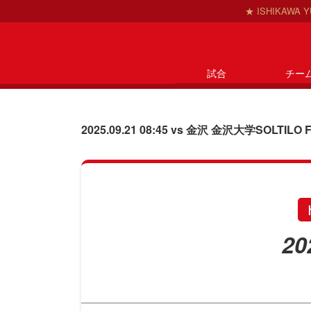
★ ISHIKAWA
試合
チー
コ
ナ
ン
ビ
テ
ゲ
2025.09.21 08:45 vs 金沢 金沢大学SOLTILO 
ン
ー
ツ
シ
へ
ョ
ス
ン
キ
に
ッ
移
20
プ
動