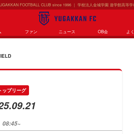
 YUGAKKAN FOOTBALL CLUB since 1996 ｜ 学校法人金城学園 遊学館高
ム
ファン
ニュース
OB会
よ
FIELD
トップリーグ
25.09.21
08:45~