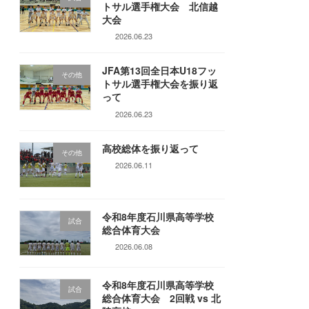
トサル選手権大会 北信越
大会
2026.06.23
JFA第13回全日本U18フッ
その他
トサル選手権大会を振り返
って
2026.06.23
高校総体を振り返って
その他
2026.06.11
令和8年度石川県高等学校
試合
総合体育大会
2026.06.08
令和8年度石川県高等学校
試合
総合体育大会 2回戦 vs 北