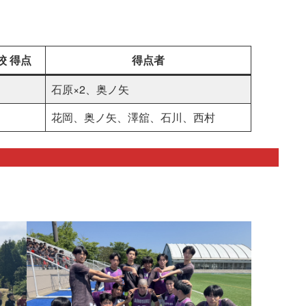
校 得点
得点者
石原×2、奥ノ矢
花岡、奥ノ矢、澤舘、石川、西村