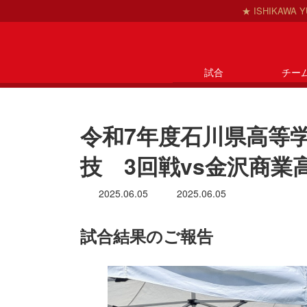
★ ISHIKAWA
試合
チー
コ
ナ
ン
ビ
テ
ゲ
令和7年度石川県高等
ン
ー
ツ
シ
技 3回戦vs金沢商業
へ
ョ
ス
ン
最
2025.06.05
2025.06.05
キ
に
終
ッ
移
更
試合結果のご報告
新
プ
動
日
時
: