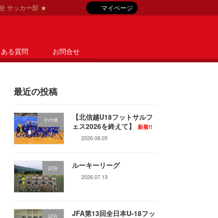
等学校 サッカー部 ★
マイページ
くある質問
お問合せ
最近の投稿
【北信越U18フットサルフ
その他
ェス2026を終えて】
新着!!
2026.08.05
ルーキーリーグ
試合
2026.07.13
JFA第13回全日本U-18フッ
試合