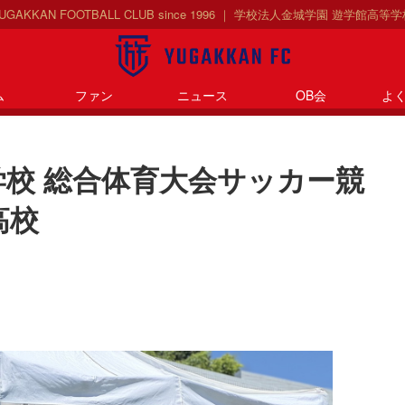
 YUGAKKAN FOOTBALL CLUB since 1996 ｜ 学校法人金城学園 遊学館高
ム
ファン
ニュース
OB会
よ
学校 総合体育大会サッカー競
高校